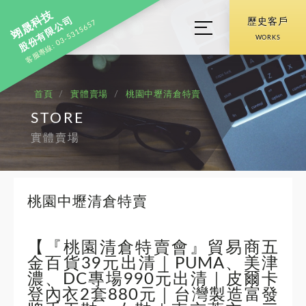
翊晟科技
股份有限公司
歷史客戶
客服專線: 03-5315657
WORKS
首頁
實體賣場
桃園中壢清倉特賣
STORE
實體賣場
桃園中壢清倉特賣
【『桃園清倉特賣會』貿易商五
金百貨39元出清｜PUMA、美津
濃、DC專場990元出清｜皮爾卡
登內衣2套880元｜台灣製造富發