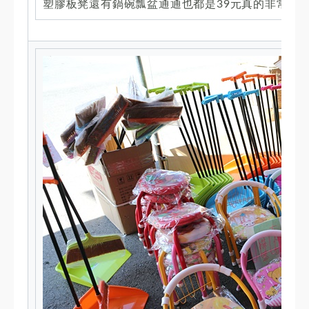
塑膠板凳還有鍋碗瓢盆通通也都是39元真的非常誇